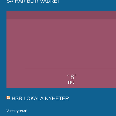
SÅ HÄR BLIR VÄDRET
18
°
FRE
HSB LOKALA NYHETER
Vi rekryterar!